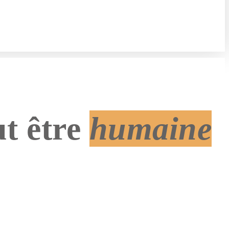
ut être
humaine