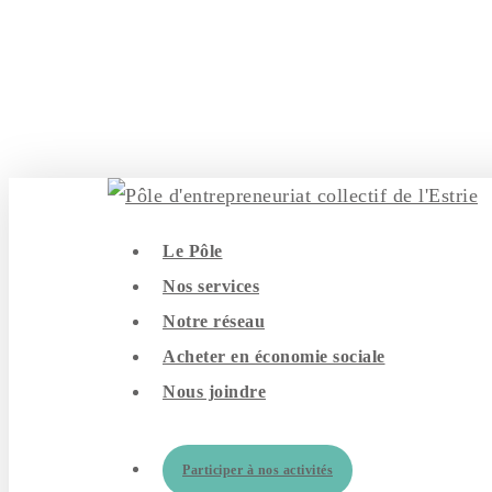
Skip
to
main
content
search
Menu
Le Pôle
Nos services
Notre réseau
Acheter en économie sociale
Nous joindre
Participer à nos activités