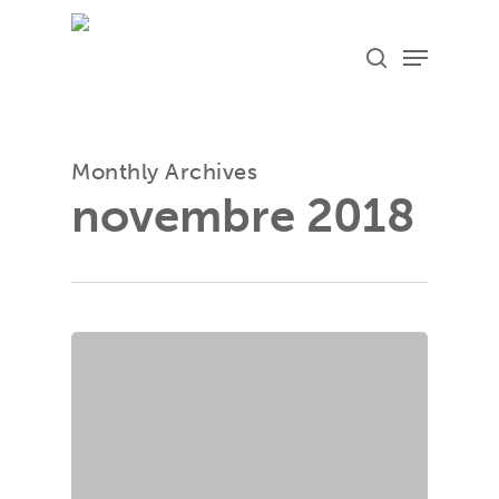
Skip
Menu
search
to
main
content
Monthly Archives
novembre 2018