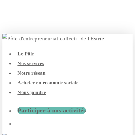
Skip
to
main
content
search
Menu
Le Pôle
Nos services
Notre réseau
Acheter en économie sociale
Nous joindre
Participer à nos activités
search