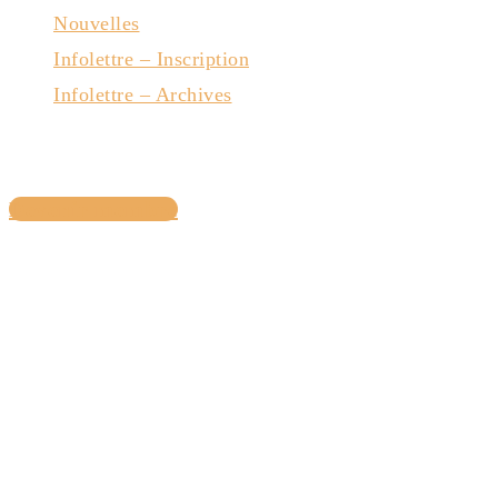
Nouvelles
Infolettre – Inscription
Infolettre – Archives
Nous joindre
Devenir membre
Avec la collaboration du gouvernement du Québec
Copyright © 2022— Pôle d’entrepreneuriat collectif de l’Estrie
― Tous droits réservés.