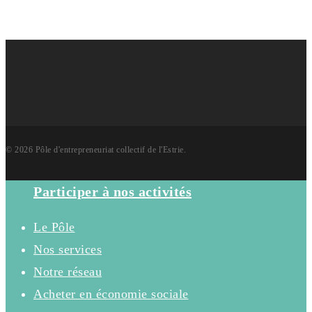
© 2026 Pôle d'entrepreneuriat collectif de l'Estrie.
Close
Participer à nos activités
Menu
Le Pôle
Nos services
Notre réseau
Acheter en économie sociale