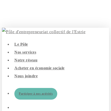
Skip
to
main
content
search
Menu
Le Pôle
Nos services
Notre réseau
Acheter en économie sociale
Nous joindre
Participer à nos activités
search