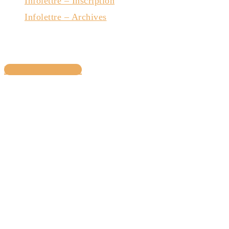
Infolettre – Inscription
Infolettre – Archives
Nous joindre
Devenir membre
Avec la collaboration du gouvernement du Québec
Copyright © 2022— Pôle d’entrepreneuriat collectif de l’Estrie
― Tous droits réservés.