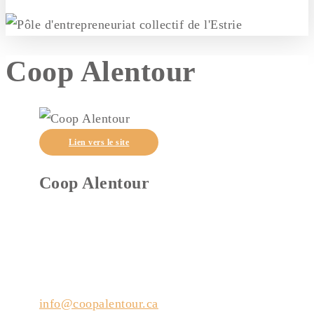
Coop Alentour
Lien vers le site
Coop Alentour
510, Rue Jean-Paul-Perrault
Sherbrooke (Québec)
J1L 3A6
info@coopalentour.ca