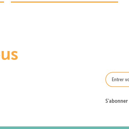
ous
!
S'abonner