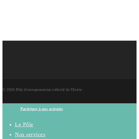
Copyright © 2022— Pôle d’entrepreneuriat collectif de l’Estrie
― Tous droits réservés.
© 2026 Pôle d'entrepreneuriat collectif de l'Estrie.
Close
Participer à nos activités
Menu
Le Pôle
Nos services