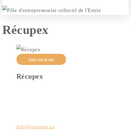
Récupex
Lien vers le site
Récupex
2325, rue Hertel
Sherbrooke (Québec)
J1J 2J1
info@recupex.ca