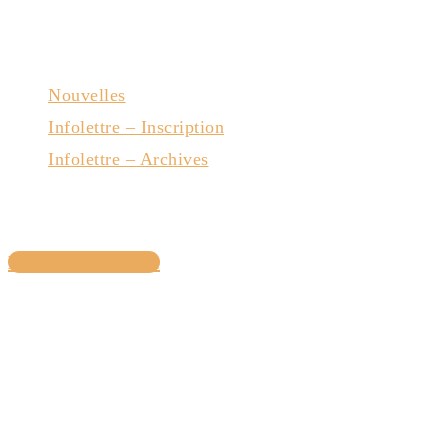
Nouvelles
Infolettre – Inscription
Infolettre – Archives
Nous joindre
Devenir membre
Avec la collaboration du gouvernement du Québec