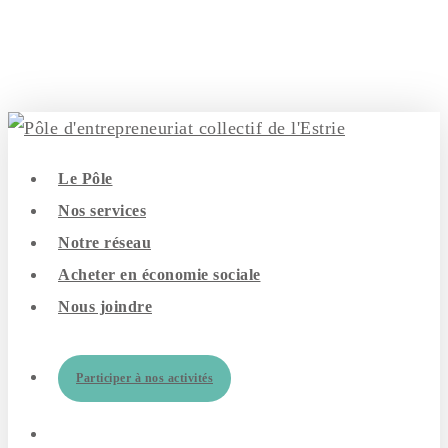
Skip
to
main
content
search
Menu
Le Pôle
Nos services
Notre réseau
Acheter en économie sociale
Nous joindre
Participer à nos activités
search