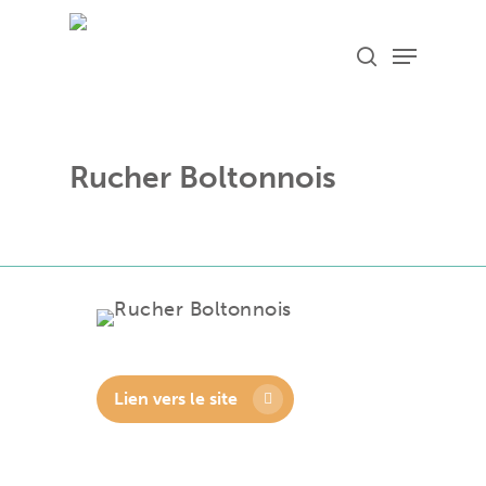
Skip
Menu
search
to
main
content
Rucher Boltonnois
Lien vers le site