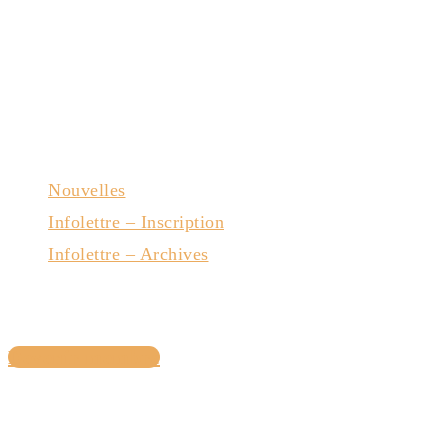
Nouvelles
Infolettre – Inscription
Infolettre – Archives
Nous joindre
Devenir membre
Avec la collaboration du gouvernement du Québec