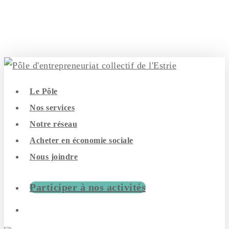
Skip
to
main
content
search
Menu
Le Pôle
Nos services
Notre réseau
Acheter en économie sociale
Nous joindre
Participer à nos activités
search