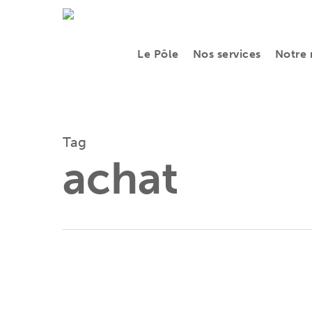
Skip
to
Le Pôle
Nos services
Notre 
main
content
Tag
achat