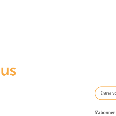
ous
!
S'abonner