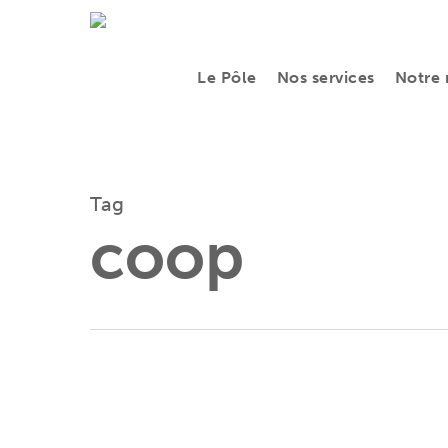
Skip
to
Le Pôle
Nos services
Notre 
main
content
Tag
coop