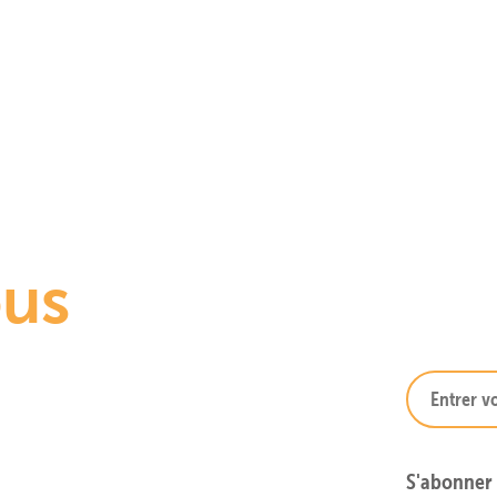
ous
!
S'abonner