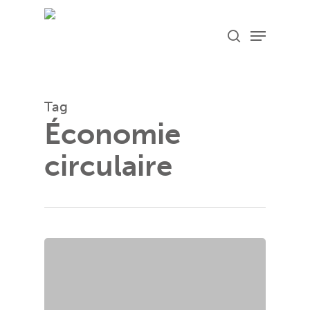
Skip
Menu
search
to
main
content
Tag
Économie
circulaire