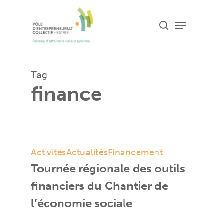
Skip
Menu
search
to
Close
main
Menu
content
Tag
finance
Activités
Actualités
Financement
Tournée régionale des outils
financiers du Chantier de
l’économie sociale