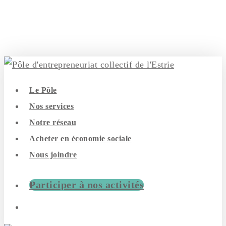
Skip
to
main
content
search
Menu
Le Pôle
Nos services
Notre réseau
Acheter en économie sociale
Nous joindre
Participer à nos activités
search