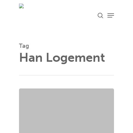
Skip
Menu
search
to
main
content
Tag
Han Logement