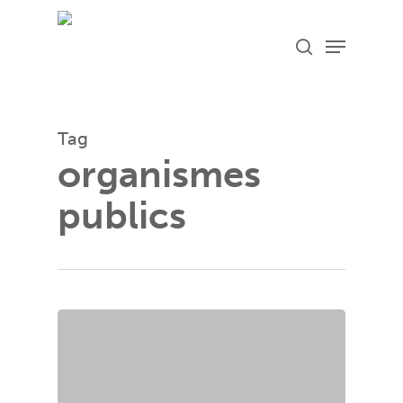
Skip
Menu
search
to
main
content
Tag
organismes
publics