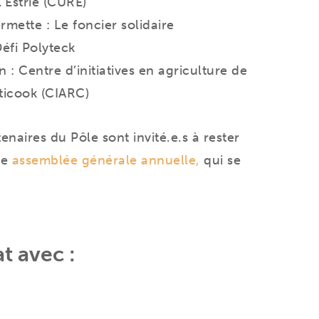
’Estrie (CURE)
mette : Le foncier solidaire
Défi Polyteck
 : Centre d’initiatives en agriculture de
ticook (CIARC)
naires du Pôle sont invité.e.s à rester
re
assemblée générale annuelle,
qui se
t avec :