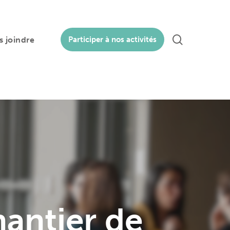
search
 joindre
Participer à nos activités
antier de