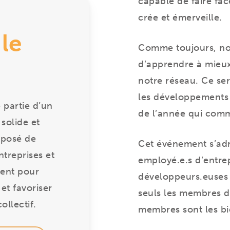
capable de faire fa
crée et émerveille.
le
Comme toujours, no
d’apprendre à mieux
notre réseau. Ce s
les développements d
 partie d’un
de l’année qui co
solide et
mposé de
Cet événement s’adr
treprises et
employé.e.s d’entrepr
dent pour
développeurs.euses
et favoriser
seuls les membres du
ollectif.
membres sont les b