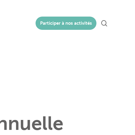
search
Participer à nos activités
nnuelle