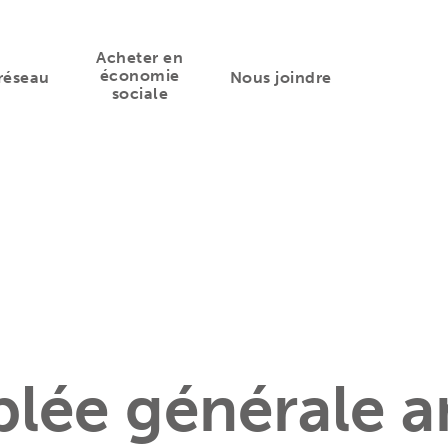
Acheter en
économie
réseau
Nous joindre
sociale
lée générale a