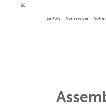
Skip
to
Le Pôle
Nos services
Notre 
main
content
Assemb