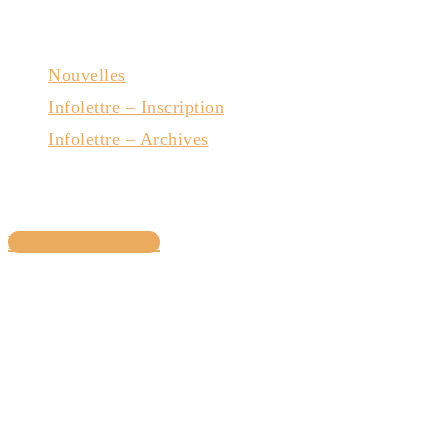
Nouvelles
Infolettre – Inscription
Infolettre – Archives
Nous joindre
Devenir membre
Avec la collaboration du gouvernement du Québec