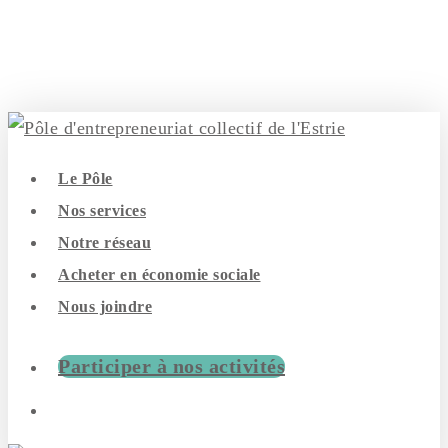
Skip
to
main
content
search
Menu
Le Pôle
Nos services
Notre réseau
Acheter en économie sociale
Nous joindre
Participer à nos activités
search