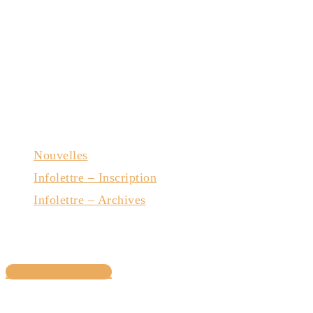
Nouvelles
Infolettre – Inscription
Infolettre – Archives
Nous joindre
Devenir membre
Avec la collaboration du gouvernement du Québec