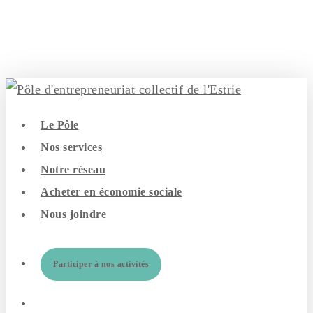
Skip
to
main
content
search
Menu
Le Pôle
Nos services
Notre réseau
Acheter en économie sociale
Nous joindre
Participer à nos activités
search