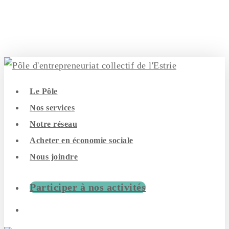
Skip
to
main
content
search
Menu
Le Pôle
Nos services
Notre réseau
Acheter en économie sociale
Nous joindre
Participer à nos activités
search