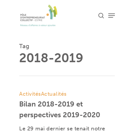
Skip
Menu
search
to
Close
main
Menu
content
Tag
2018-2019
Activités
Actualités
Bilan 2018-2019 et
perspectives 2019-2020
Le 29 mai dernier se tenait notre