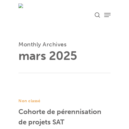
Skip
Menu
search
to
main
content
Monthly Archives
mars 2025
Non classé
Cohorte de pérennisation
de projets SAT