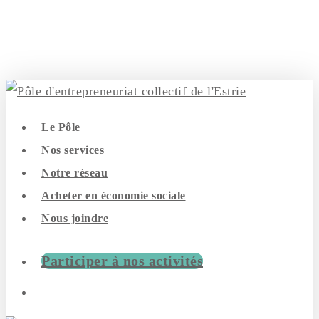
Skip
to
main
content
search
Menu
Le Pôle
Nos services
Notre réseau
Acheter en économie sociale
Nous joindre
Participer à nos activités
search