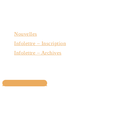
Nouvelles
Infolettre – Inscription
Infolettre – Archives
Nous joindre
Devenir membre
Avec la collaboration du gouvernement du Québec