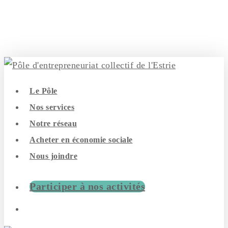
Skip
to
main
content
search
Menu
Le Pôle
Nos services
Notre réseau
Acheter en économie sociale
Nous joindre
Participer à nos activités
search